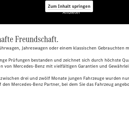
Zum Inhalt springen
Anbieter
hafte Freundschaft.
CLA Coupé
CLE Coupé
führwagen, Jahreswagen oder einem klassischen Gebrauchten mit
Mercedes-
AMG GT
ge Prüfungen bestanden und zeichnet sich durch höchste Quali
Coupé
en von Mercedes-Benz mit vielfältigen Garantien und Gewährle
Mercedes-
AMG GT 4-
zwischen drei und zwölf Monate jungen Fahrzeuge wurden nur z
Türer
uf den Mercedes-Benz Partner, bei dem Sie das Fahrzeug ange
Coupé
Cabriolets
&
Roadster