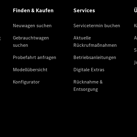
HORIZON
T-Klasse
Reisemobile
Gebrauchtwagensuche
Junge
Sterne
Junge
Sterne -
elektrisch
Mercedes-
Benz
Online
Store