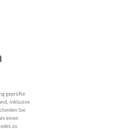
CLE
Cabriolet
Mercedes-
AMG SL
Roadster
Mercedes-
Maybach SL
Monogram
Series
Grand
Limousine