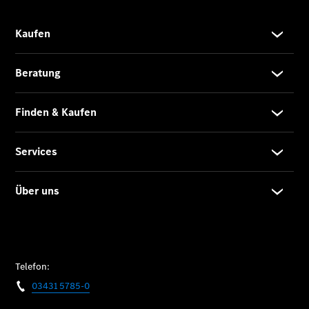
beim
Gebrauchtwagenkauf
Service für
Reisemobile
Mercedes-
Benz Rent
Gebrauchtwagensuche
Finanzdienste
Digitale
Extras
Über uns