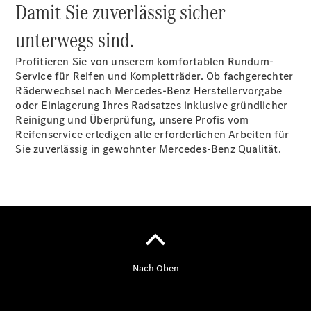
Damit Sie zuverlässig sicher
Services
unterwegs sind.
Profitieren Sie von unserem komfortablen Rundum-
Service für Reifen und Kompletträder. Ob fachgerechter
Räderwechsel nach Mercedes-Benz Herstellervorgabe
oder Einlagerung Ihres Radsatzes inklusive gründlicher
Reinigung und Überprüfung, unsere Profis vom
Übersicht
Reifenservice erledigen alle erforderlichen Arbeiten für
Serviceangebote
Sie zuverlässig in gewohnter Mercedes-Benz Qualität.
Reifen &
Kompletträder
Teile &
Zubehör
Pannen- &
Schadenhilfe
Reparatur &
Werkstatt
Rückrufe &
Umrüstungen
Warnung: Betrug