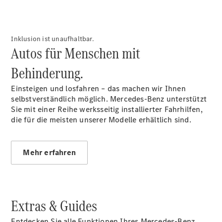
VLE
Inklusion ist unaufhaltbar.
Vans &
Autos für Menschen mit
Reisemobile
Behinderung.
Einsteigen und losfahren – das machen wir Ihnen
selbstverständlich möglich. Mercedes-Benz unterstützt
Sie mit einer Reihe werksseitig installierter Fahrhilfen,
die für die meisten unserer Modelle erhältlich sind.
EQT -
elektrisch
Mehr erfahren
EQV -
elektrisch
V-Klasse
V-Klasse
Marco Polo
Extras & Guides
V-Klasse
Marco Polo
Entdecken Sie alle Funktionen Ihres Mercedes-Benz