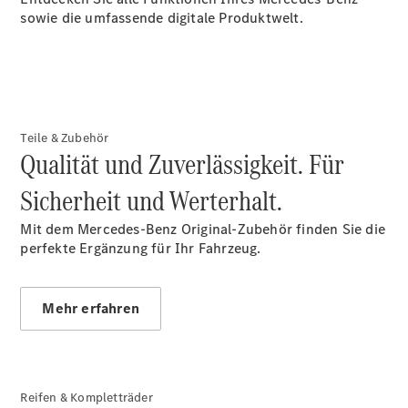
HORIZON
sowie die umfassende digitale Produktwelt.
T-Klasse
Reisemobile
Gebrauchtwagensuche
Junge
Sterne
Junge
Teile & Zubehör
Sterne -
Qualität und Zuverlässigkeit. Für
elektrisch
Mercedes-
Sicherheit und Werterhalt.
Benz
Online
Mit dem Mercedes-Benz Original-Zubehör finden Sie die
Store
perfekte Ergänzung für Ihr Fahrzeug.
Mehr erfahren
Reifen & Kompletträder