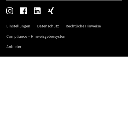
Übersicht
Kontakt
Ansprechpartner
Probefahrt
Kontaktformular
Unternehmens
News
Events
Elektromobilität
Werksauslieferung
Unternehmensinformationen