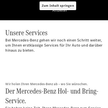
Zum Inhalt springen
Anbieter
Unsere Services
CLA Coupé
CLE Coupé
Bei Mercedes-Benz gehen wir noch einen Schritt weiter,
Mercedes-
um Ihnen erstklassige Services für Ihr Auto und darüber
AMG GT
hinaus zu bieten.
Coupé
Mercedes-
AMG GT 4-
Türer
Coupé
Cabriolets
&
Wir holen Ihren Mercedes-Benz ab – wo Sie wünschen.
Roadster
Der Mercedes-Benz Hol- und Bring-
Service.