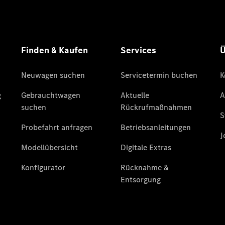
HORIZON
T-Klasse
Reisemobile
Gebrauchtwagensuche
Junge
Sterne
Junge
Sterne -
elektrisch
Mercedes-
Benz
Online
Store