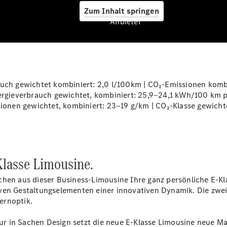
Zum Inhalt springen
Anbieter
CLA Coupé
CLE Coupé
auch gewichtet kombiniert: 2,0 l/100km | CO₂-Emissionen kombi
Mercedes-
ieverbrauch gewichtet, kombiniert: 25,9‒24,1 kWh/100 km plu
AMG GT
sionen gewichtet, kombiniert: 23‒19 g/km | CO₂-Klasse gewichtet
Coupé
Mercedes-
AMG GT 4-
Türer
Coupé
Klasse Limousine.
Cabriolets
&
hen aus dieser Business-Limousine Ihre ganz persönliche E-Kla
Roadster
ven Gestaltungselementen einer innovativen Dynamik. Die zwei
ernoptik.
t nur in Sachen Design setzt die neue E-Klasse Limousine neu