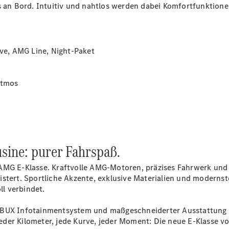
is an Bord. Intuitiv und nahtlos werden dabei Komfortfunktion
ive, AMG Line, Night-Paket
CLE
Cabriolet
Mercedes-
tmos
AMG SL
Roadster
Mercedes-
Maybach SL
Monogram
ine: purer Fahrspaß.
Series
Grand
-AMG E-Klasse. Kraftvolle AMG-Motoren, präzises Fahrwerk und
Limousine
stert. Sportliche Akzente, exklusive Materialien und modernst
l verbindet.
MBUX Infotainmentsystem und maßgeschneiderter Ausstattung bi
der Kilometer, jede Kurve, jeder Moment: Die neue E-Klasse v