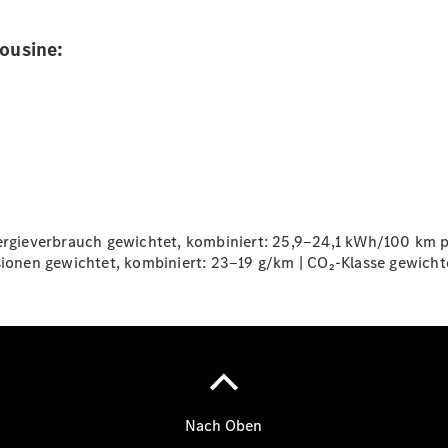
ousine:
VLE
Vans &
Reisemobile
ieverbrauch gewichtet, kombiniert: 25,9‒24,1 kWh/100 km plu
sionen gewichtet, kombiniert: 23‒19 g/km | CO₂-Klasse gewichtet
EQT -
elektrisch
EQV -
elektrisch
V-Klasse
V-Klasse
Marco Polo
V-Klasse
Marco Polo