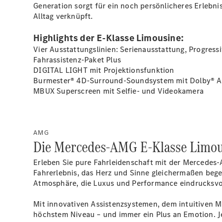
Generation sorgt für ein noch persönlicheres Erlebn
Alltag verknüpft.
Highlights der E-Klasse Limousine:
Vier Ausstattungslinien: Serienausstattung, Progress
Fahrassistenz-Paket
Plus
DIGITAL LIGHT mit
Projektionsfunktion
Burmester® 4D-Surround-Soundsystem mit Dolby®
A
MBUX Superscreen mit Selfie- und
Videokamera
AMG
Die Mercedes-AMG E-Klasse Limous
Erleben Sie pure Fahrleidenschaft mit der Mercedes
Fahrerlebnis, das Herz und Sinne gleichermaßen begei
Atmosphäre, die Luxus und Performance eindrucksvol
Mit innovativen Assistenzsystemen, dem intuitiven 
höchstem Niveau – und immer ein Plus an Emotion. Je