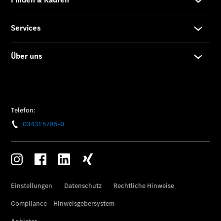
VLE
Vans &
Reisemobile
EQT -
elektrisch
EQV -
elektrisch
V-Klasse
V-Klasse
Marco Polo
V-Klasse
Marco Polo