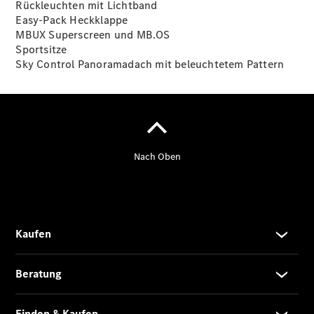
Rückleuchten mit Lichtband
Easy-Pack
Heckklappe
MBUX
Superscreen
und MB.OS
Sportsitze
Sky Control Panoramadach mit beleuchtetem
Pattern
CLE
Cabriolet
Mercedes-
AMG SL
Roadster
Mercedes-
Maybach SL
Monogram
Series
Grand
Limousine