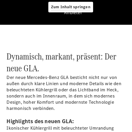
Zum Inhalt springen
Anbieter
CLA Coupé
CLE Coupé
Mercedes-
Dynamisch, markant, präsent: Der
AMG GT
Coupé
neue GLA.
Mercedes-
AMG GT 4-
Der neue Mercedes-Benz GLA besticht nicht nur von
Türer
außen durch klare Linien und moderne Details wie den
Coupé
beleuchteten Kühlergrill oder das Lichtband im Heck,
Cabriolets
sondern auch im Innenraum, in dem sich modernes
&
Design, hoher Komfort und modernste Technologie
Roadster
harmonisch verbinden.
Highlights des neuen GLA:
Ikonischer Kühlergrill mit beleuchteter Umrandung