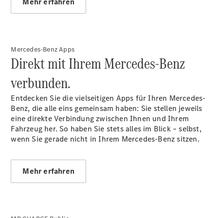
beim
Mehr erfahren
Gebrauchtwagenkauf
Service für
Reisemobile
Mercedes-
Mercedes-Benz Apps
Benz Rent
Direkt mit Ihrem Mercedes-Benz
Gebrauchtwagensuche
Finanzdienste
verbunden.
Digitale
Extras
Entdecken Sie die vielseitigen Apps für Ihren Mercedes-
Benz, die alle eins gemeinsam haben: Sie stellen jeweils
eine direkte Verbindung zwischen Ihnen und Ihrem
Fahrzeug her. So haben Sie stets alles im Blick – selbst,
wenn Sie gerade nicht in Ihrem Mercedes-Benz sitzen.
Mehr erfahren
Über uns