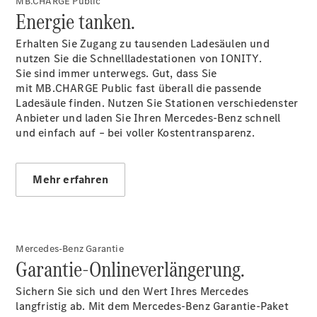
MB.CHARGE Public
Energie tanken.
Erhalten Sie Zugang zu tausenden Ladesäulen und
nutzen Sie die Schnellladestationen von IONITY.
Übersicht
Sie sind immer unterwegs. Gut, dass Sie
Kontakt
mit MB.CHARGE Public fast überall die passende
Ladesäule finden. Nutzen Sie Stationen verschiedenster
Anbieter und laden Sie Ihren Mercedes-Benz schnell
und einfach auf – bei voller
Kostentransparenz.
Mehr erfahren
Ansprechpartner
Probefahrt
Kontaktformular
Unternehmens
News
Mercedes-Benz Garantie
Events
Garantie-Onlineverlängerung.
Elektromobilität
Werksauslieferung
Sichern Sie sich und den Wert Ihres Mercedes
Unternehmensinformationen
langfristig ab. Mit dem Mercedes-Benz Garantie-Paket