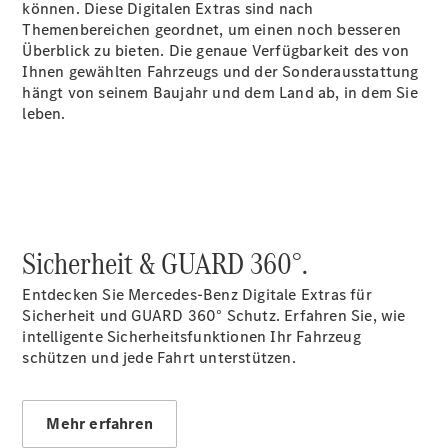
können. Diese Digitalen Extras sind nach
Themenbereichen geordnet, um einen noch besseren
Überblick zu bieten. Die genaue Verfügbarkeit des von
VLE
Ihnen gewählten Fahrzeugs und der Sonderausstattung
Vans &
hängt von seinem Baujahr und dem Land ab, in dem Sie
Reisemobile
leben.
Sicherheit & GUARD 360°.
EQT -
Entdecken Sie Mercedes-Benz Digitale Extras für
elektrisch
Sicherheit und GUARD 360° Schutz. Erfahren Sie, wie
EQV -
intelligente Sicherheitsfunktionen Ihr Fahrzeug
elektrisch
schützen und jede Fahrt unterstützen.
V-Klasse
V-Klasse
Marco Polo
Mehr erfahren
V-Klasse
Marco Polo