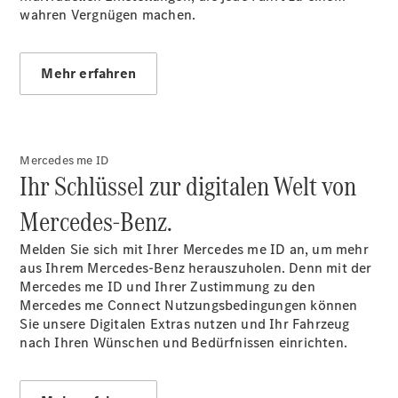
wahren Vergnügen machen.
Services
Mehr erfahren
Übersicht
Mercedes me ID
Serviceangebote
Ihr Schlüssel zur digitalen Welt von
Reifen &
Mercedes‑Benz.
Kompletträder
Teile &
Melden Sie sich mit Ihrer Mercedes me
ID an
, um mehr
Zubehör
aus Ihrem Mercedes-Benz herauszuholen. Denn mit der
Pannen- &
Mercedes me ID und Ihrer Zustimmung zu den
Schadenhilfe
Mercedes me Connect Nutzungsbedingungen können
Reparatur &
Sie unsere Digitalen Extras nutzen und Ihr Fahrzeug
Werkstatt
nach Ihren Wünschen und Bedürfnissen einrichten.
Rückrufe &
Umrüstungen
Warnung: Betrug