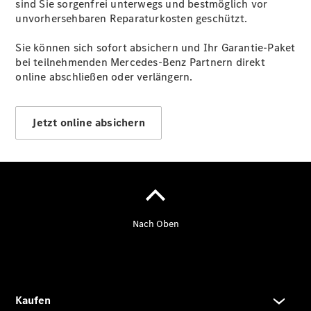
Karriere
sind Sie sorgenfrei unterwegs und bestmöglich vor
unvorhersehbaren Reparaturkosten geschützt.
Sie können sich sofort absichern und Ihr Garantie-Paket
bei teilnehmenden Mercedes-Benz Partnern direkt
online abschließen oder verlängern.
Karriere
Detail
Jetzt online absichern
AMG
Performance
Center
Aktuelles