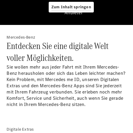
Zum Inhalt springen
Anbieter
Mercedes-Benz
CLA Coupé
Entdecken Sie eine digitale Welt
CLE Coupé
Mercedes-
voller Möglichkeiten.
AMG GT
Coupé
Sie wollen mehr aus jeder Fahrt mit Ihrem Mercedes-
Mercedes-
Benz herausholen oder sich das Leben leichter machen?
AMG GT 4-
Kein Problem, mit Mercedes me ID, unseren Digitalen
Türer
Extras und den Mercedes-Benz Apps sind Sie jederzeit
Coupé
mit Ihrem Fahrzeug verbunden. Sie erleben noch mehr
Cabriolets
Komfort, Service und Sicherheit, auch wenn Sie gerade
&
nicht in Ihrem Mercedes-Benz sitzen.
Roadster
Digitale Extras