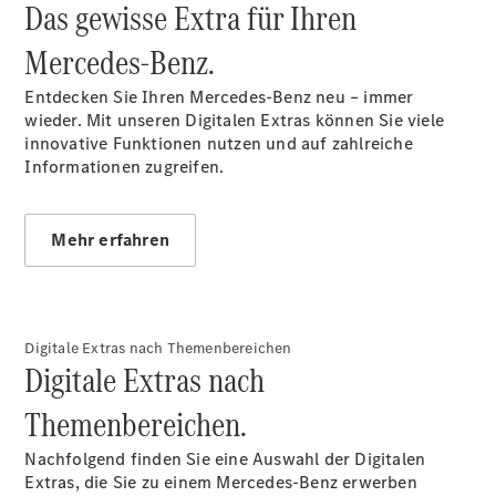
Das gewisse Extra für Ihren
Mercedes‑Benz.
Entdecken Sie Ihren Mercedes-Benz neu – immer
wieder. Mit unseren Digitalen Extras können Sie viele
CLE
innovative Funktionen nutzen und auf zahlreiche
Cabriolet
Informationen zugreifen.
Mercedes-
AMG SL
Roadster
Mehr erfahren
Mercedes-
Maybach SL
Monogram
Series
Grand
Digitale Extras nach Themenbereichen
Limousine
Digitale Extras nach
Themenbereichen.
Nachfolgend finden Sie eine Auswahl der Digitalen
Extras, die Sie zu einem Mercedes-Benz erwerben