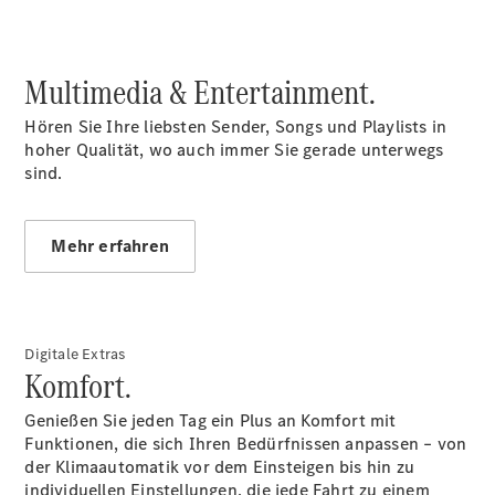
HORIZON
T-Klasse
Reisemobile
Multimedia & Entertainment.
Gebrauchtwagensuche
Junge
Hören Sie Ihre liebsten Sender, Songs und Playlists in
Sterne
hoher Qualität, wo auch immer Sie gerade unterwegs
Junge
sind.
Sterne -
elektrisch
Mercedes-
Mehr erfahren
Benz
Online
Store
Digitale Extras
Komfort.
Genießen Sie jeden Tag ein Plus an Komfort mit
Funktionen, die sich Ihren Bedürfnissen anpassen – von
der Klimaautomatik vor dem Einsteigen bis hin zu
individuellen Einstellungen, die jede Fahrt zu einem